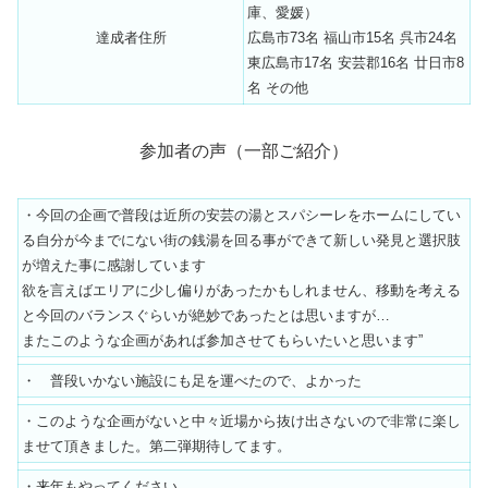
庫、愛媛）
達成者住所
広島市73名 福山市15名 呉市24名
東広島市17名 安芸郡16名 廿日市8
名 その他
参加者の声（一部ご紹介）
・今回の企画で普段は近所の安芸の湯とスパシーレをホームにしてい
る自分が今までにない街の銭湯を回る事ができて新しい発見と選択肢
が増えた事に感謝しています
欲を言えばエリアに少し偏りがあったかもしれません、移動を考える
と今回のバランスぐらいが絶妙であったとは思いますが…
またこのような企画があれば参加させてもらいたいと思います”
・ 普段いかない施設にも足を運べたので、よかった
・このような企画がないと中々近場から抜け出さないので非常に楽し
ませて頂きました。第二弾期待してます。
・来年もやってください