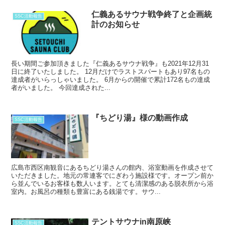
仁義あるサウナ戦争終了と企画統
SSC活動報告
計のお知らせ
長い期間ご参加頂きました『仁義あるサウナ戦争』も2021年12月31
日に終了いたしました。 12月だけでラストスパートもあり97名もの
達成者がいらっしゃいました。 6月からの開催で累計172名もの達成
者がいました。 今回達成された...
『ちどり湯』様の動画作成
SSC活動報告
広島市西区南観音にあるちどり湯さんの館内、浴室動画を作成させて
いただきました。地元の常連客でにぎわう施設様です。オープン前か
ら並んでいるお客様も数人います。とても清潔感のある脱衣所から浴
室内。お風呂の種類も豊富にある銭湯です。サウ...
テントサウナin南原峡
SSC活動報告