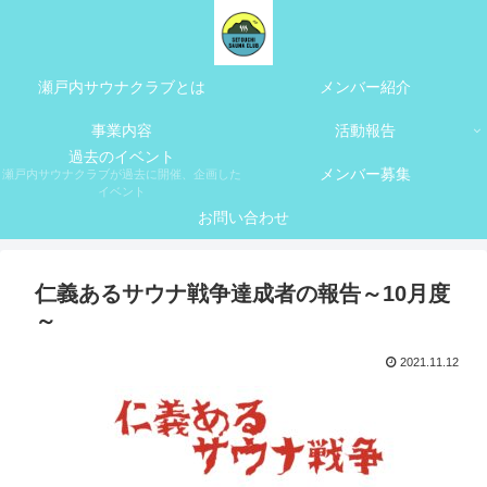
瀬戸内サウナクラブとは
メンバー紹介
事業内容
活動報告
過去のイベント
メンバー募集
瀬戸内サウナクラブが過去に開催、企画した
イベント
お問い合わせ
仁義あるサウナ戦争達成者の報告～10月度
～
2021.11.12